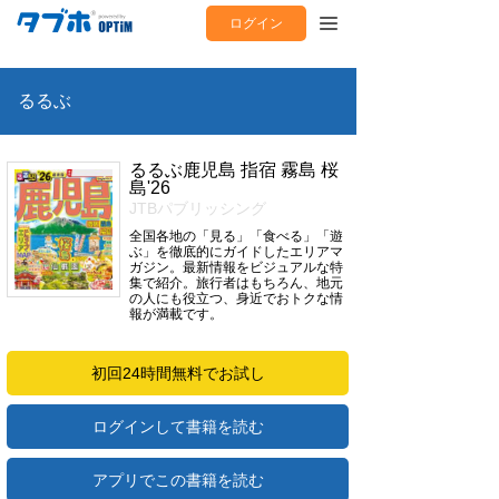
ログイン
るるぶ
るるぶ鹿児島 指宿 霧島 桜
島'26
JTBパブリッシング
全国各地の「見る」「食べる」「遊
ぶ」を徹底的にガイドしたエリアマ
ガジン。最新情報をビジュアルな特
集で紹介。旅行者はもちろん、地元
の人にも役立つ、身近でおトクな情
報が満載です。
初回24時間無料でお試し
ログインして書籍を読む
アプリでこの書籍を読む