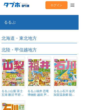
ログイン
るるぶ
北海道・東北地方
北陸・甲信越地方
るるぶ山梨 富士
るるぶ福井 恐竜
るるぶ石川 金沢
五湖 勝沼 甲府 ...
博物館 越前 芦...
加賀温泉郷 能...