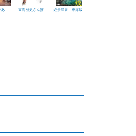
ぴあ
東海歴史さんぽ
絶景温泉 東海版