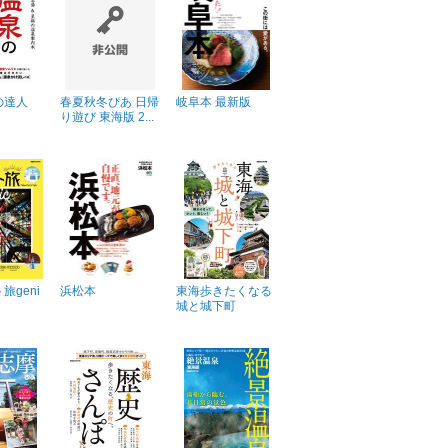
の達人
春夏秋冬ぴあ 日帰
岐阜本 最新版
り遊び 東海版 2...
旅geni
浜松本
東海歩きたくなる
城と城下町