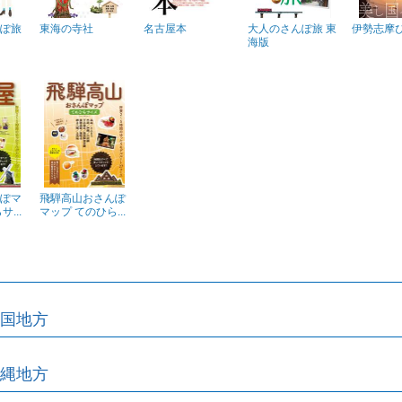
ぽ旅
東海の寺社
名古屋本
大人のさんぽ旅 東
伊勢志摩
海版
ぽマ
飛騨高山おさんぽ
...
マップ てのひら...
国地方
縄地方