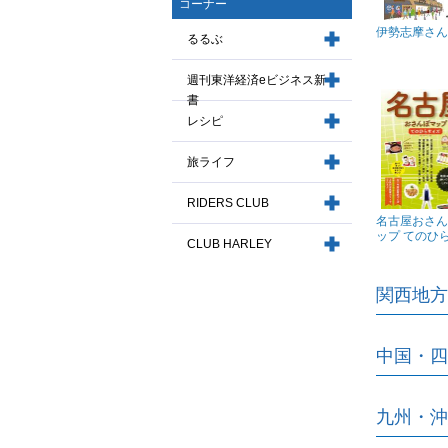
コーナー
伊勢志摩さん
るるぶ
週刊東洋経済eビジネス新
書
レシピ
旅ライフ
RIDERS CLUB
名古屋おさん
ップ てのひらサ
CLUB HARLEY
関西地方
中国・四
九州・沖