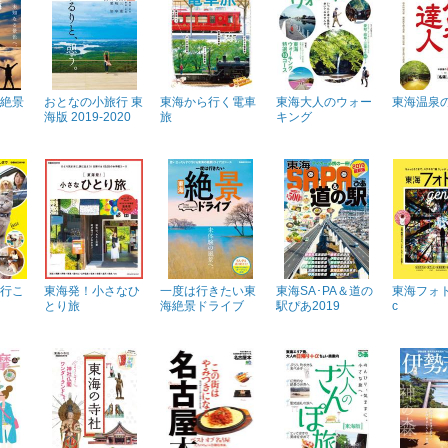
絶景
おとなの小旅行 東
東海から行く電車
東海大人のウォー
東海温泉
海版 2019-2020
旅
キング
行こ
東海発！小さなひ
一度は行きたい東
東海SA･PA＆道の
東海フォト
とり旅
海絶景ドライブ
駅ぴあ2019
c