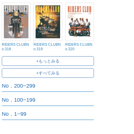
RIDERS CLUBN
RIDERS CLUBN
RIDERS CLUBN
o.318
o.319
o.320
+もっとみる
+すべてみる
No．200−299
No．100−199
No．1−99