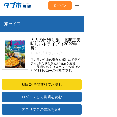
ログイン
旅ライフ
大人の日帰り旅 北海道美
味しいドライブ（2022年
版）
JTBパブリッシング
ワンランク上の美食を探しにドライ
ブ♪わざわざ行きたい名店を厳選
し、周辺立ち寄りスポットも盛り込
んだ便利なコース仕立てです。
初回24時間無料でお試し
ログインして書籍を読む
アプリでこの書籍を読む