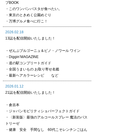
プBOOK
・このワンパンパスタが食べたい。
・東京のときめく公園めぐり
・万博グルメ食べに行こ！
2026.02.18
13誌を配信開始いたしました！
・ぜんぶブルゴーニュ＆ピノ・ノワール ワイン
・Diggin’MAGAZINE
・道の駅コンプリートガイド
・全国うまいもの お取り寄せ名鑑
・最新ヘアカラーレシピ など
2026.01.12
21誌を配信開始いたしました！
・倉吉本
・ジャパンモビリティショパーフェクトガイド
・〈新装版〉最強のアルコールスプレー 魔法のパス
トリーゼ
・健康 安全 手間なし 60代こそレンチンごはん