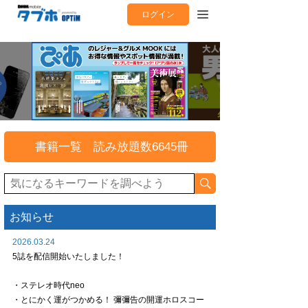
ログイン
書籍一覧 読み放題数6645冊
お知らせ
2026.03.24
5誌を配信開始いたしました！
・ステレオ時代neo
・とにかく運がつかめる！ 彌彌告の開運ホロスコー