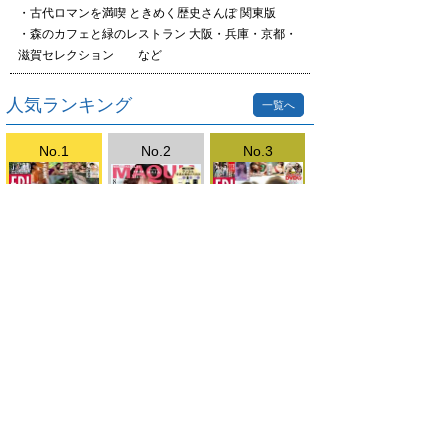
・古代ロマンを満喫 ときめく歴史さんぽ 関東版
・森のカフェと緑のレストラン 大阪・兵庫・京都・
滋賀セレクション など
人気ランキング
一覧へ
No.1
No.2
No.3
FRIDAY(Lite)202
MAQUIA2026.8
FRIDAY(Lite)202
6.7.31号
月号
6.7.17・24号
DMM mobile
DMM mobileについて