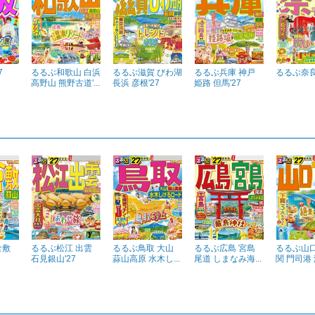
7
るるぶ和歌山 白浜
るるぶ滋賀 びわ湖
るるぶ兵庫 神戸
るるぶ奈良
高野山 熊野古道'...
長浜 彦根'27
姫路 但馬'27
倉敷
るるぶ松江 出雲
るるぶ鳥取 大山
るるぶ広島 宮島
るるぶ山口
石見銀山'27
蒜山高原 水木し...
尾道 しまなみ海...
関 門司港 