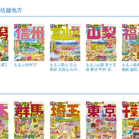
信越地方
渡'2
るるぶ信州'27
るるぶ富山 立山
るるぶ山梨 富士五
るるぶ福井
黒部 五箇山 白川...
湖 勝沼 甲府 清...
物館 越前 芦