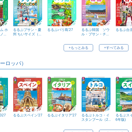
ム ホ
るるぶプサン・慶
るるぶバリ島'27
るるぶ韓国 ソウ
るるぶ台北
...
州 ちいサイズ（...
ル・プサン・チ...
+もっとみる
+すべてみる
ーロッパ）
027
るるぶスペイン'27
るるぶイタリア'27
るるぶトルコ・イ
るるぶスイ
スタンブール（2...
6年版)