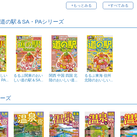
+もっとみる
+すべてみる
道の駅＆SA・PAシリーズ
しい
るるぶ関東のおい
関西 中国 四国 北
るるぶ東海 信州
A...
しい道の駅＆SA...
陸のおいしい道...
北陸のおいしい...
ーズ