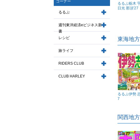
コーナー
るるぶ栃木 
日光 那須'27
るるぶ
週刊東洋経済eビジネス新
書
レシピ
東海地方
旅ライフ
RIDERS CLUB
CLUB HARLEY
るるぶ伊勢 志
7
関西地方