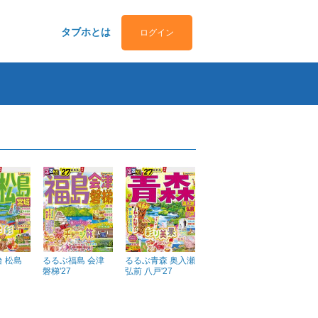
タブホとは
ログイン
 松島
るるぶ福島 会津
るるぶ青森 奥入瀬
磐梯'27
弘前 八戸'27