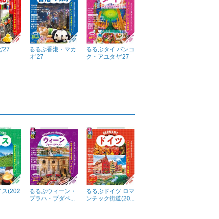
'27
るるぶ香港・マカ
るるぶタイ バンコ
オ’27
ク・アユタヤ'27
ス(202
るるぶウィーン・
るるぶドイツ ロマ
プラハ・ブダペ...
ンチック街道(20...