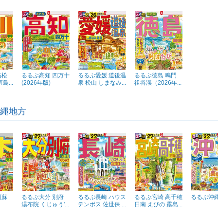
高松
るるぶ高知 四万十
るるぶ愛媛 道後温
るるぶ徳島 鳴門
島...
(2026年版)
泉 松山 しまなみ...
祖谷渓（2026年...
縄地方
阿蘇
るるぶ大分 別府
るるぶ長崎 ハウス
るるぶ宮崎 高千穂
るるぶ沖縄
湯布院 くじゅう'...
テンボス 佐世保 ...
日南 えびの 霧島...