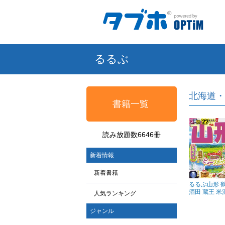
るるぶ
北海道・
書籍一覧
読み放題数6646冊
新着情報
新着書籍
るるぶ山形 
酒田 蔵王 米沢
人気ランキング
ジャンル