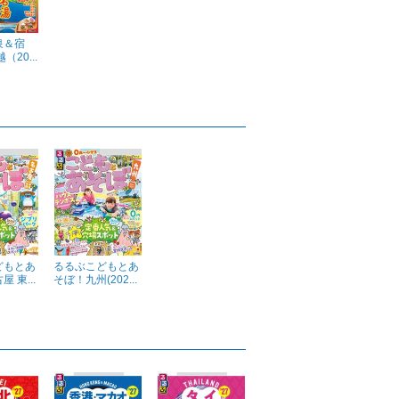
泉＆宿
（20...
どもとあ
るるぶこどもとあ
 東...
そぼ！九州(202...