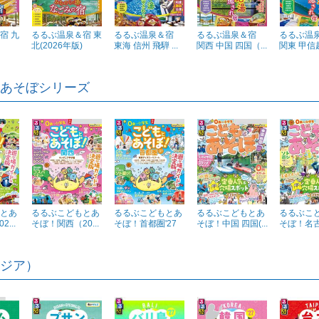
宿 九
るるぶ温泉＆宿 東
るるぶ温泉＆宿
るるぶ温泉＆宿
るるぶ温
北(2026年版)
東海 信州 飛騨 ...
関西 中国 四国（...
関東 甲信越
あそぼシリーズ
とあ
るるぶこどもとあ
るるぶこどもとあ
るるぶこどもとあ
るるぶこ
...
そぼ！関西（20...
そぼ！首都圏'27
そぼ！中国 四国(...
そぼ！名古屋
ジア）