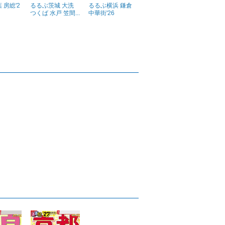
 房総'2
るるぶ茨城 大洗
るるぶ横浜 鎌倉
つくば 水戸 笠間...
中華街'26