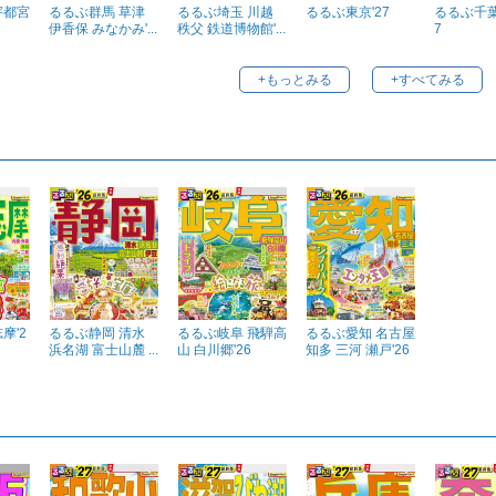
宇都宮
るるぶ群馬 草津
るるぶ埼玉 川越
るるぶ東京'27
るるぶ千葉
伊香保 みなかみ'...
秩父 鉄道博物館'...
7
+もっとみる
+すべてみる
摩'2
るるぶ静岡 清水
るるぶ岐阜 飛騨高
るるぶ愛知 名古屋
浜名湖 富士山麓 ...
山 白川郷'26
知多 三河 瀬戸'26