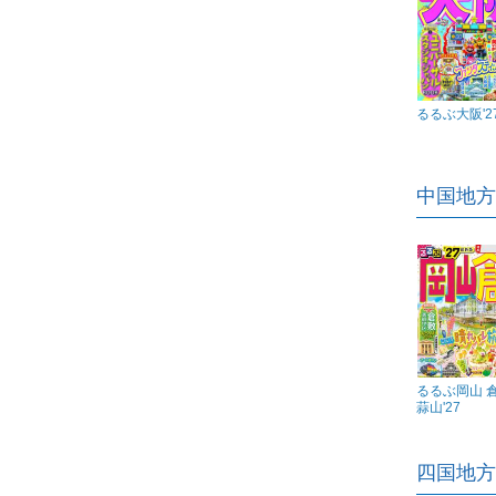
るるぶ大阪'2
中国地方
るるぶ岡山 
蒜山'27
四国地方