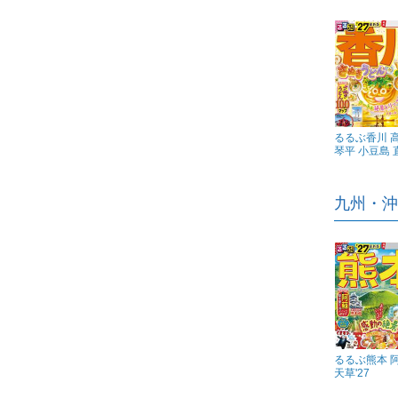
るるぶ香川 
琴平 小豆島 直
九州・沖
るるぶ熊本 
天草'27