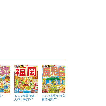
'27
るるぶ福岡 博多
るるぶ鹿児島 指宿
天神 太宰府'27
霧島 桜島'26