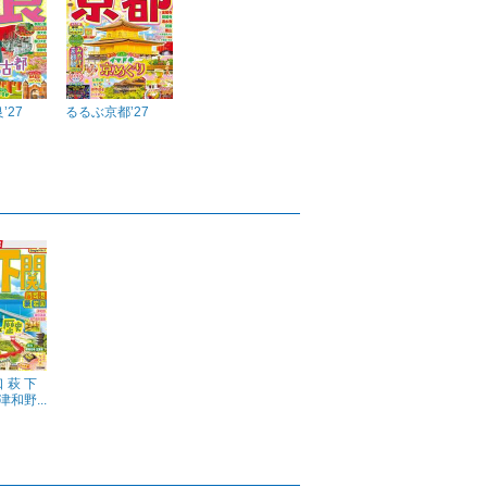
’27
るるぶ京都’27
 萩 下
津和野...