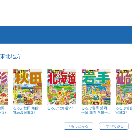
東北地方
鶴岡
るるぶ秋田 角館
るるぶ北海道'27
るるぶ岩手 盛岡
るるぶ仙台
'27
乳頭温泉郷'27
平泉 花巻 八幡平...
宮城'27
+もっとみる
+すべてみる