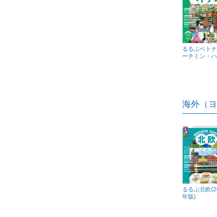
るるぶベトナ
ーチミン・ハノ
海外（ヨ
るるぶ北欧(2
年版)