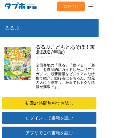
ログイン
るるぶ
るるぶこどもとあそぼ！東
北(2027年版)
JTBパブリッシング
全国各地の「見る」「食べる」「遊
ぶ」を徹底的にガイドしたエリアマ
ガジン。最新情報をビジュアルな特
集で紹介。旅行者はもちろん、地元
の人にも役立つ、身近でおトクな情
報が満載です。
初回24時間無料でお試し
ログインして書籍を読む
アプリでこの書籍を読む