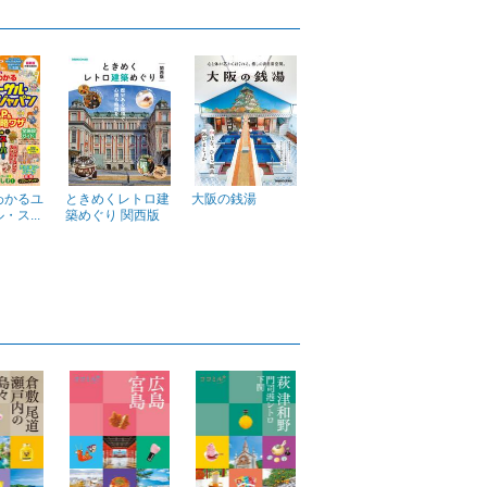
わかるユ
ときめくレトロ建
大阪の銭湯
ス...
築めぐり 関西版