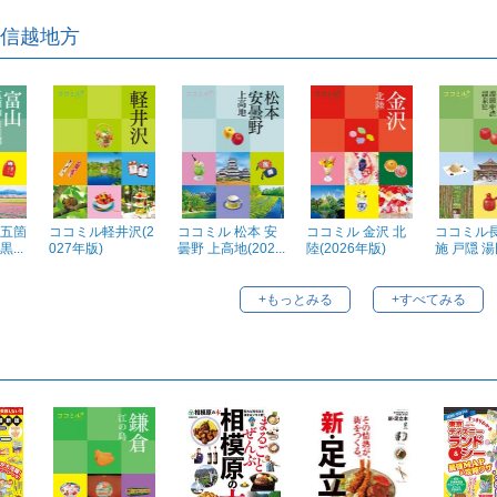
信越地方
五箇
ココミル軽井沢(2
ココミル 松本 安
ココミル 金沢 北
ココミル長
...
027年版)
曇野 上高地(202...
陸(2026年版)
施 戸隠 湯
+もっとみる
+すべてみる