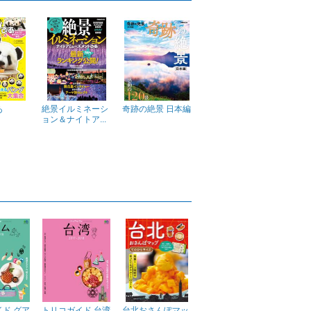
あ
絶景イルミネーシ
奇跡の絶景 日本編
ョン＆ナイトア...
ド グア
トリコガイド 台湾
台北おさんぽマッ