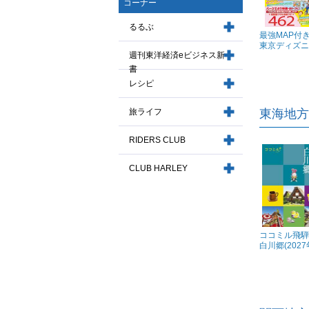
コーナー
るるぶ
最強MAP付
東京ディズニー
週刊東洋経済eビジネス新
書
レシピ
旅ライフ
東海地方
RIDERS CLUB
CLUB HARLEY
ココミル飛騨
白川郷(2027