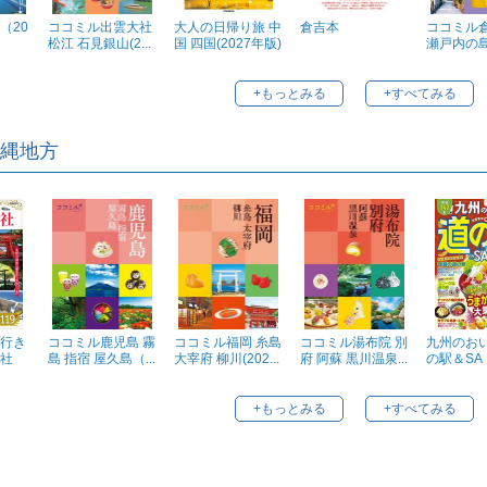
（20
ココミル出雲大社
大人の日帰り旅 中
倉吉本
ココミル倉
松江 石見銀山(2...
国 四国(2027年版)
瀬戸内の島々
+もっとみる
+すべてみる
縄地方
行き
ココミル鹿児島 霧
ココミル福岡 糸島
ココミル湯布院 別
九州のお
社
島 指宿 屋久島（...
大宰府 柳川(202...
府 阿蘇 黒川温泉...
の駅＆SA・
+もっとみる
+すべてみる