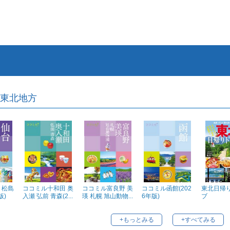
東北地方
 松島
ココミル十和田 奥
ココミル富良野 美
ココミル函館(202
東北日帰
版)
入瀬 弘前 青森(2...
瑛 札幌 旭山動物...
6年版)
ブ
+もっとみる
+すべてみる