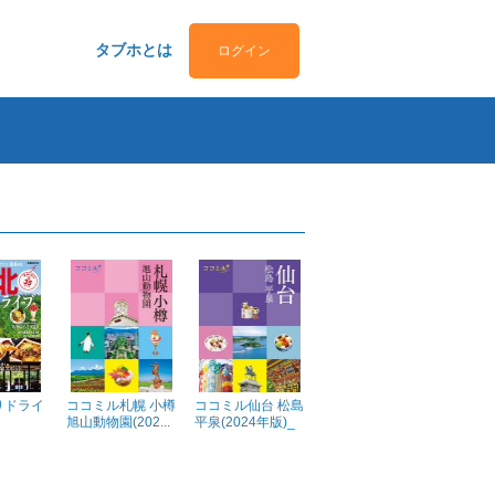
タブホとは
ログイン
りドライ
ココミル札幌 小樽
ココミル仙台 松島
旭山動物園(202...
平泉(2024年版)_