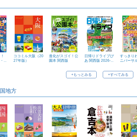
き！
ココミル大阪（20
進化がスゴイ！公
日帰りドライブぴ
すっきり
...
27年版）
園本 関西版
あ 関西版 2026-...
ニバーサル・
+もっとみる
+すべてみる
国地方