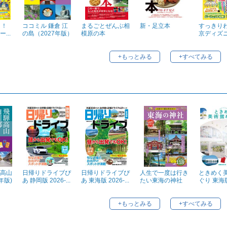
き！
ココミル 鎌倉 江
まるごとぜんぶ相
新・足立本
すっきり
...
の島（2027年版）
模原の本
京ディズニー
+もっとみる
+すべてみる
高山
日帰りドライブぴ
日帰りドライブぴ
人生で一度は行き
ときめく
年版)
あ 静岡版 2026-...
あ 東海版 2026-...
たい東海の神社
ぐり 東海
+もっとみる
+すべてみる