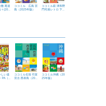
敷 尾道
ココミル 広島 宮
ココミル萩 津和野
(20...
島（2025年版）
門司港レトロ 下...
いしい道
ココミル石垣 竹富
ココミル沖縄（20
PA（...
宮古 西表島（20...
25年版）