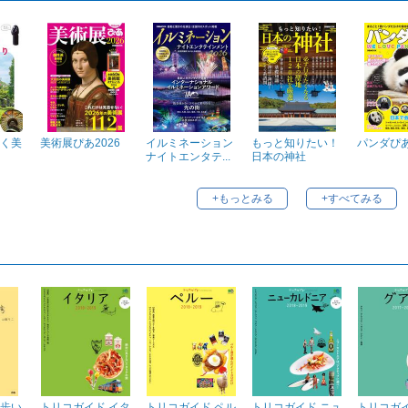
く美
美術展ぴあ2026
イルミネーション
もっと知りたい！
パンダぴ
ナイトエンタテ...
日本の神社
+もっとみる
+すべてみる
歩い
トリコガイド イタ
トリコガイド ペル
トリコガイド ニュ
トリコガイ