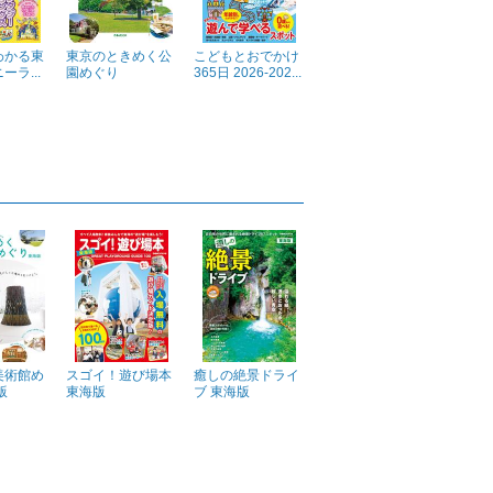
わかる東
東京のときめく公
こどもとおでかけ
ラ...
園めぐり
365日 2026-202...
美術館め
スゴイ！遊び場本
癒しの絶景ドライ
版
東海版
ブ 東海版