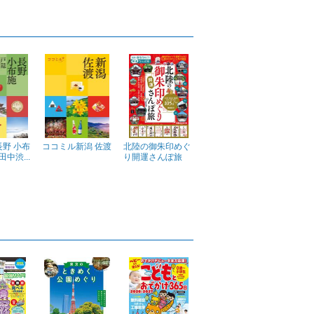
野 小布
ココミル新潟 佐渡
北陸の御朱印めぐ
田中渋...
り開運さんぽ旅