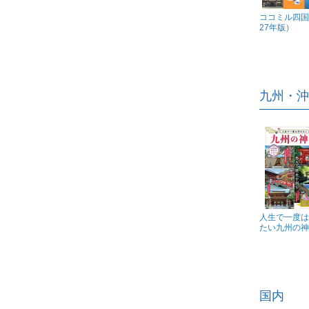
ココミル四国
27年版）
九州・沖
人生で一度は
たい九州の神
国内