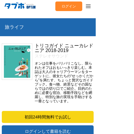
ログイン
旅ライフ
トリコガイド ニューカレド
ニア 2018-2019
ステレオサウンド
オンは仕事をバリバリこなし、限ら
れたオフはおもいっきり楽しむ。本
誌は大人のキャリアウーマンをター
ゲットに、彼女たちの“せっかくだか
ら”を満たす、ちょっと贅沢なガイド
ブック。食べ物、絶景などその国な
らではの切り口でご紹介。目的のた
めに必要な宿泊、移動手段などを網
羅し、特別な旅の実現を手助けする
一冊となっています。
初回24時間無料でお試し
ログインして書籍を読む