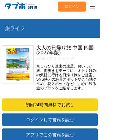
ログイン
旅ライフ
大人の日帰り旅 中国 四国
(2027年版)
JTBパブリッシング
ちょっぴり遠出の遠足、おいしい
旅、街歩きをテーマに、オトナ好み
の気軽に行ける日帰り旅をご提案。
SNS映えの絶景スポットやご当地グ
ルめ、花スポットなど…。心に残る
旅のプランをご紹介します。
初回24時間無料でお試し
ログインして書籍を読む
アプリでこの書籍を読む