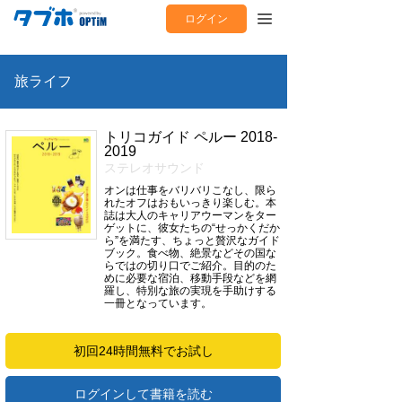
ログイン
旅ライフ
トリコガイド ペルー 2018-
2019
ステレオサウンド
オンは仕事をバリバリこなし、限ら
れたオフはおもいっきり楽しむ。本
誌は大人のキャリアウーマンをター
ゲットに、彼女たちの“せっかくだか
ら”を満たす、ちょっと贅沢なガイド
ブック。食べ物、絶景などその国な
らではの切り口でご紹介。目的のた
めに必要な宿泊、移動手段などを網
羅し、特別な旅の実現を手助けする
一冊となっています。
初回24時間無料でお試し
ログインして書籍を読む