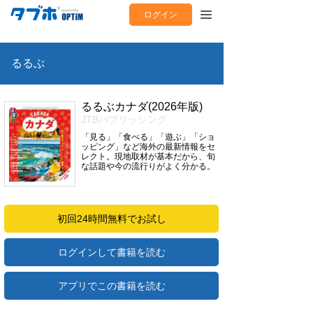
ログイン
るるぶ
るるぶカナダ(2026年版)
JTBパブリッシング
「見る」「食べる」「遊ぶ」「ショ
ッピング」など海外の最新情報をセ
レクト。現地取材が基本だから、旬
な話題や今の流行りがよく分かる。
初回24時間無料でお試し
ログインして書籍を読む
アプリでこの書籍を読む