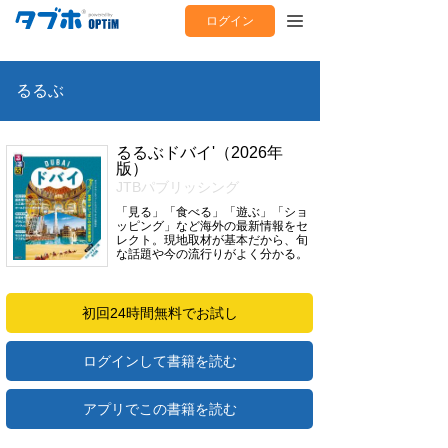
ログイン
るるぶ
るるぶドバイ'（2026年
版）
JTBパブリッシング
「見る」「食べる」「遊ぶ」「ショ
ッピング」など海外の最新情報をセ
レクト。現地取材が基本だから、旬
な話題や今の流行りがよく分かる。
初回24時間無料でお試し
ログインして書籍を読む
アプリでこの書籍を読む