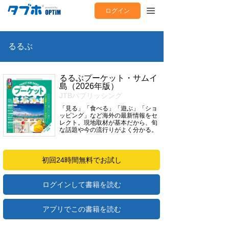
ログイン
るるぶ
るるぶプーケット・サムイ
島（2026年版）
JTBパブリッシング
「見る」「食べる」「遊ぶ」「ショ
ッピング」など海外の最新情報をセ
レクト。現地取材が基本だから、旬
な話題や今の流行りがよく分かる。
初回24時間無料でお試し
ログインして書籍を読む
アプリでこの書籍を読む