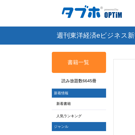
週刊東洋経済eビジネス新
書籍一覧
読み放題数6645冊
新着情報
新着書籍
人気ランキング
ジャンル