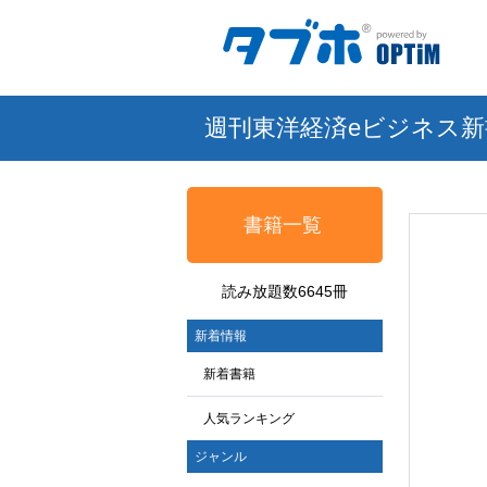
週刊東洋経済eビジネス新
書籍一覧
読み放題数6645冊
新着情報
新着書籍
人気ランキング
ジャンル