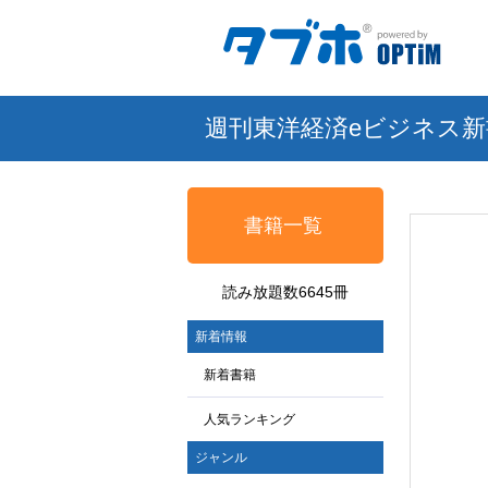
週刊東洋経済eビジネス新
書籍一覧
読み放題数6645冊
新着情報
新着書籍
人気ランキング
ジャンル