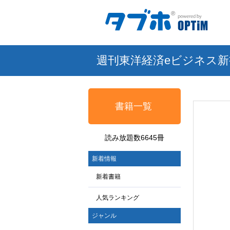
週刊東洋経済eビジネス新
書籍一覧
読み放題数6645冊
新着情報
新着書籍
人気ランキング
ジャンル