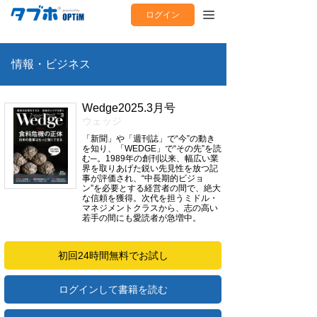
ログイン
情報・ビジネス
Wedge2025.3月号
ウェッジ
「新聞」や「週刊誌」で“今”の動き
を知り、「WEDGE」で“その先”を読
む─。1989年の創刊以来、幅広い業
界を取りあげた鋭い先見性を放つ記
事が評価され、“中長期的ビジョ
ン”を必要とする経営者の間で、絶大
な信頼を獲得。次代を担うミドル・
マネジメントクラスから、志の高い
若手の間にも愛読者が急増中。
初回24時間無料でお試し
ログインして書籍を読む