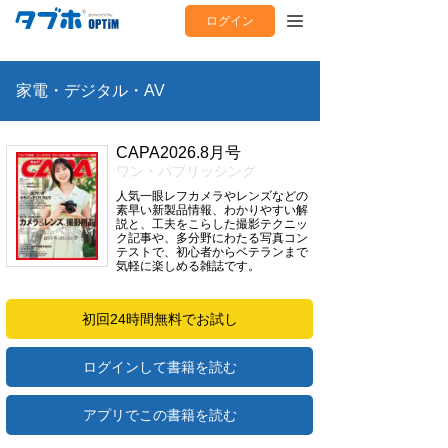
ログイン
家電・デジタル・AV
CAPA2026.8月号
ワン・パブリッシング
人気一眼レフカメラやレンズなどの
素早い新製品情報、わかりやすい解
説と、工夫をこらした撮影テクニッ
ク記事や、多分野にわたる写真コン
テストで、初心者からベテランまで
気軽に楽しめる雑誌です。
初回24時間無料でお試し
ログインして書籍を読む
アプリでこの書籍を読む