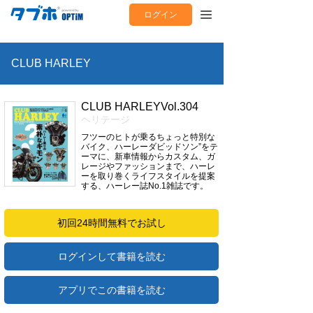
ログイン
CLUB HARLEY
CLUB HARLEYVol.304
ヘリテージ
フツーのヒトが乗るちょっと特別な
バイク、ハーレーダビッドソン”をテ
ーマに、新車情報からカスタム、ガ
レージやファッションまで、ハーレ
ーを取り巻くライフスタイルを提案
する、ハーレー誌No.1雑誌です。
初回24時間無料でお試し
ログインして書籍を読む
アプリでこの書籍を読む