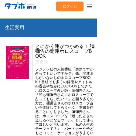
ログイン
生活実用
とにかく運がつかめる！ 彌
彌告の開運ホロスコープB
OOK
扶桑社
フジテレビの人気番組『突然ですが
占ってもいいですか？』発、開運ま
ちがいないしのホロスコープBOO
K！番組でも多くの俳優やアイドル
の過去や悩みにLOCK-ONしてきた
ホロスコープ占い師・彌彌告さん。
「私も彌彌告さんにホロスコープで
占ってもらいたい！」と願う多くの
方に、彌彌告さんのホロスコープ占
いを体験してもらうべく、本書を作
ることになりました。彌彌告さん
は、ホロスコープを「迷ったときの
道しるべとなるツール」として使っ
てほしいと言います。「私の人生の
テーマって？」「パートナーや子ど
もとコミュニケーションがうまくい