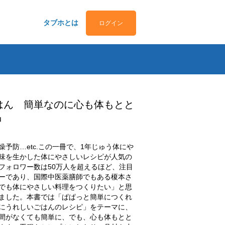
タブホとは
ログイン
はん 簡単なのに心も体もとと
品
予防…etc.この一冊で、1年じゅう体にや
味を生かした体にやさしいレシピが人気の
フォロワー数は50万人を超えるほど、注目
ーであり、国際中医薬膳師でもある榎本さ
でも体にやさしい料理をつくりたい」と思
ました。本書では「ぱぱっと簡単につくれ
にうれしいごはんのレシピ」をテーマに、
間がなくても簡単に、でも、心も体もとと