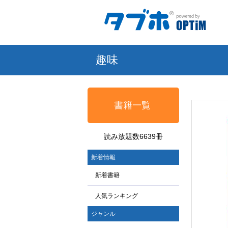
趣味
書籍一覧
読み放題数6639冊
新着情報
新着書籍
人気ランキング
ジャンル