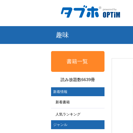
趣味
書籍一覧
読み放題数6639冊
新着情報
新着書籍
人気ランキング
ジャンル