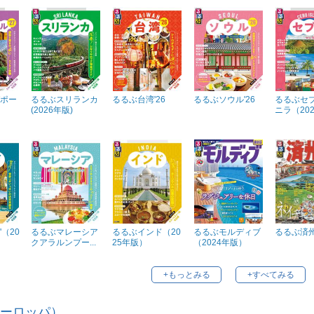
ポー
るるぶスリランカ
るるぶ台湾'26
るるぶソウル'26
るるぶセ
(2026年版)
ニラ（20
（20
るるぶマレーシア
るるぶインド（20
るるぶモルディブ
るるぶ済
クアラルンプー...
25年版）
（2024年版）
+もっとみる
+すべてみる
ーロッパ）