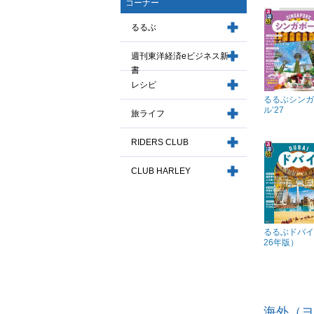
コーナー
るるぶ
週刊東洋経済eビジネス新
書
レシピ
るるぶシンガ
ル’27
旅ライフ
RIDERS CLUB
CLUB HARLEY
るるぶドバイ'
26年版）
海外（ヨ