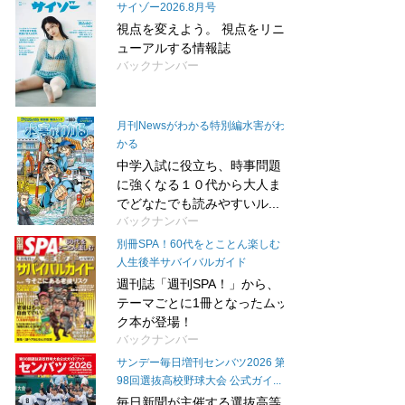
サイゾー2026.8月号
視点を変えよう。 視点をリニ
ューアルする情報誌
バックナンバー
月刊Newsがわかる特別編水害がわ
かる
中学入試に役立ち、時事問題
に強くなる１０代から大人ま
でどなたでも読みやすいル...
バックナンバー
別冊SPA！60代をとことん楽しむ
人生後半サバイバルガイド
週刊誌「週刊SPA！」から、
テーマごとに1冊となったムッ
ク本が登場！
バックナンバー
サンデー毎日増刊センバツ2026 第
98回選抜高校野球大会 公式ガイ...
毎日新聞が主催する選抜高等