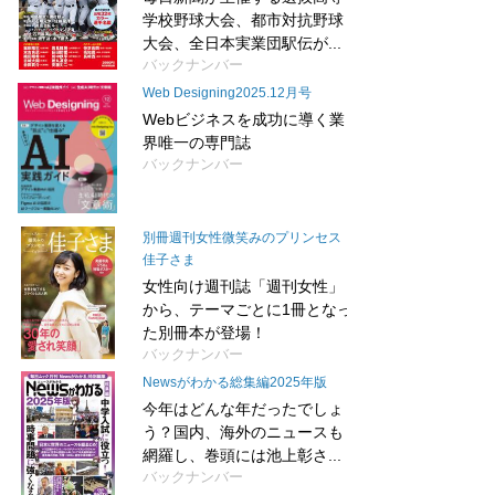
学校野球大会、都市対抗野球
大会、全日本実業団駅伝が...
バックナンバー
Web Designing2025.12月号
Webビジネスを成功に導く業
界唯一の専門誌
バックナンバー
別冊週刊女性微笑みのプリンセス
佳子さま
女性向け週刊誌「週刊女性」
から、テーマごとに1冊となっ
た別冊本が登場！
バックナンバー
Newsがわかる総集編2025年版
今年はどんな年だったでしょ
う？国内、海外のニュースも
網羅し、巻頭には池上彰さ...
バックナンバー