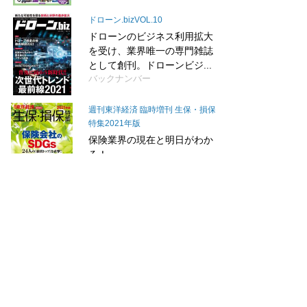
ドローン.bizVOL.10
ドローンのビジネス利用拡大
を受け、業界唯一の専門雑誌
として創刊。ドローンビジ...
バックナンバー
週刊東洋経済 臨時増刊 生保・損保
特集2021年版
保険業界の現在と明日がわか
る！
バックナンバー
週刊東洋経済 臨時増刊 本当に強い
大学2022
この一冊で大学の「今」がわ
かる！東洋経済独自調査によ
るランキングに加え、グロ...
バックナンバー
+もっとみる