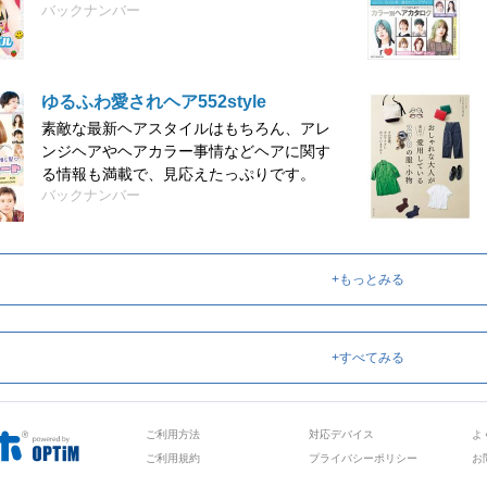
バックナンバー
ゆるふわ愛されヘア552style
素敵な最新ヘアスタイルはもちろん、アレ
ンジヘアやヘアカラー事情などヘアに関す
る情報も満載で、見応えたっぷりです。
バックナンバー
+もっとみる
+すべてみる
ご利用方法
対応デバイス
よ
ご利用規約
プライバシーポリシー
お