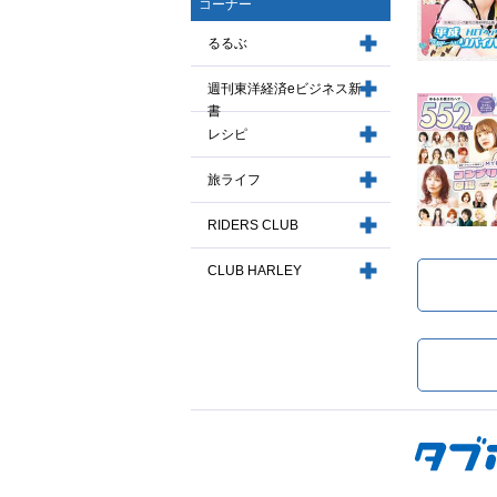
コーナー
るるぶ
週刊東洋経済eビジネス新
書
レシピ
旅ライフ
RIDERS CLUB
CLUB HARLEY