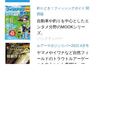
釣りどき！フィッシングガイド 関
西版
自動車や釣りを中心としたエ
ンタメ分野のMOOKシリー
ズ。
バックナンバー
ルアーマガジンリバー2022.4月号
ヤマメやイワナなど自然フィ
ールドのトラウトルアーゲー
ムを中心とした専門誌。ア...
バックナンバー
ちぬ倶楽部2022.2月号
チヌ釣りファンのための総合
チヌ釣り全国誌。すべての釣
法を網羅し、名人ワザ、基...
バックナンバー
+もっとみる