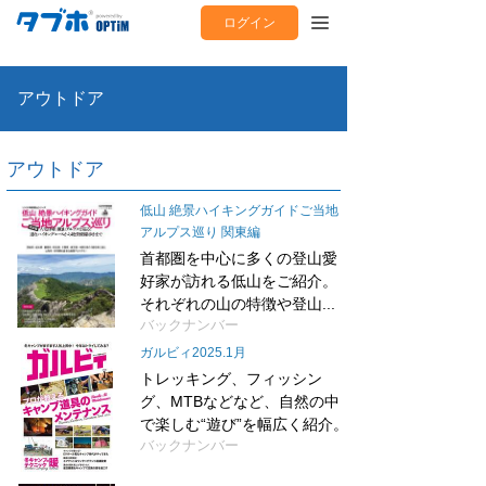
ログイン
アウトドア
アウトドア
低山 絶景ハイキングガイドご当地
アルプス巡り 関東編
首都圏を中心に多くの登山愛
好家が訪れる低山をご紹介。
それぞれの山の特徴や登山...
バックナンバー
ガルビィ2025.1月
トレッキング、フィッシン
グ、MTBなどなど、自然の中
で楽しむ“遊び”を幅広く紹介。
バックナンバー