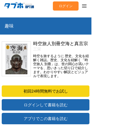
ログイン
趣味
時空旅人別冊空海と真言宗
三栄
時空を旅するように 歴史、文化を紐
解く雑誌。歴史、文化を紐解く「時
空旅人 別冊」は、世の関心が高いテ
ーマを、思いきった切り口で紹介し
ます。わかりやすい解説とビジュア
ルで表現します。
初回24時間無料でお試し
ログインして書籍を読む
アプリでこの書籍を読む