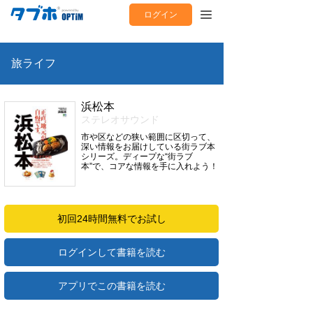
ログイン
旅ライフ
浜松本
ステレオサウンド
市や区などの狭い範囲に区切って、
深い情報をお届けしている街ラブ本
シリーズ。ディープな“街ラブ
本”で、コアな情報を手に入れよう！
初回24時間無料でお試し
ログインして書籍を読む
アプリでこの書籍を読む