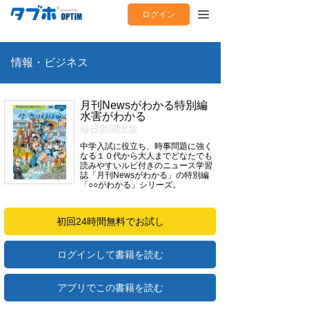
ログイン
情報・ビジネス
月刊Newsがわかる特別編
水害がわかる
毎日新聞出版
中学入試に役立ち、時事問題に強く
なる１０代から大人までどなたでも
読みやすいルビ付きのニュース学習
誌「月刊Newsがわかる」の特別編
「○○がわかる」シリーズ。
初回24時間無料でお試し
ログインして書籍を読む
アプリでこの書籍を読む