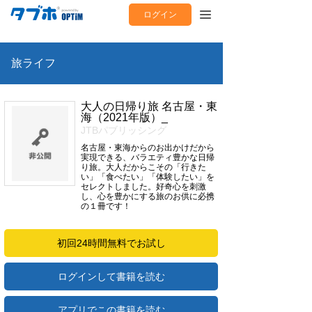
ログイン
旅ライフ
大人の日帰り旅 名古屋・東
海（2021年版）_
JTBパブリッシング
名古屋・東海からのお出かけだから
実現できる、バラエティ豊かな日帰
り旅。大人だからこその「行きた
い」「食べたい」「体験したい」を
セレクトしました。好奇心を刺激
し、心を豊かにする旅のお供に必携
の１冊です！
初回24時間無料でお試し
ログインして書籍を読む
アプリでこの書籍を読む