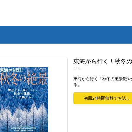
東海から行く！秋冬
ぴあ
東海から行く！秋冬の絶景艶や
る。
初回24時間無料でお試し