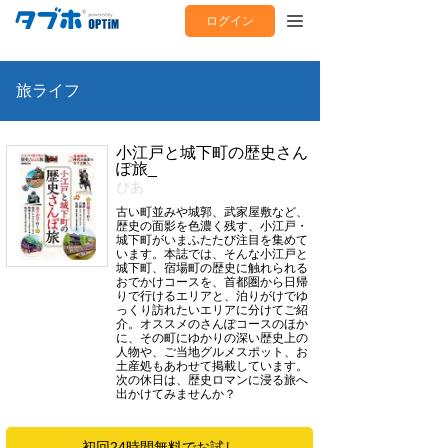
ログイン
旅ライフ
小江戸と城下町の歴史さん
ぽ旅_
ぴあ
古い町並みや城郭、武家屋敷など、
歴史の面影を色濃く残す、小江戸・
城下町がいまふたたび注目を集めて
います。本誌では、そんな小江戸と
城下町、宿場町の歴史に触れられる
おでかけコースを、首都圏から日帰
りで行けるエリアと、泊りがけでゆ
っくり訪れたいエリアに分けてご紹
介。オススメのさんぽコースのほか
に、その町にゆかりの深い歴史上の
人物や、ご当地グルメスポット、お
土産処もあわせて掲載しています。
次の休日は、歴史ロマンに浸る旅へ
出かけてみませんか？
初回24時間無料でお試し