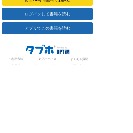
ログインして書籍を読む
アプリでこの書籍を読む
ご利用方法
対応デバイス
よくある質問
ご利用規約
プライバシーポリシー
お問い合わせ
サービス運営会社
株式会社オプティム
オプティムはビジネス向けスマホ・タブレットアプリのマーケットリー
ダーです。
お申し込み・ご相談はメールで随時受付をしております。お気軽にお問
い合わせください。
〒105-0022
東京都港区海岸1丁目2番20号 汐留ビルディング 18F