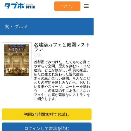
ログイン
食・グルメ
名建築カフェと庭園レスト
ラン
ぴあ
首都圏でみつけた、たてものと庭で
やすらぐ空間。歴史を刻むレトロな
建築、どこか懐かしい和風の家屋、
新たに生まれ変わった近代建築、
木々の緑が美しい庭園。そんなこだ
わりの空間を愉しみながら、おいし
い食事やスイーツ、コーヒーを味わ
う——。名建築の中にある小さなカ
フェや、お庭が素敵なレストランを
ご紹介します。
初回24時間無料でお試し
ログインして書籍を読む