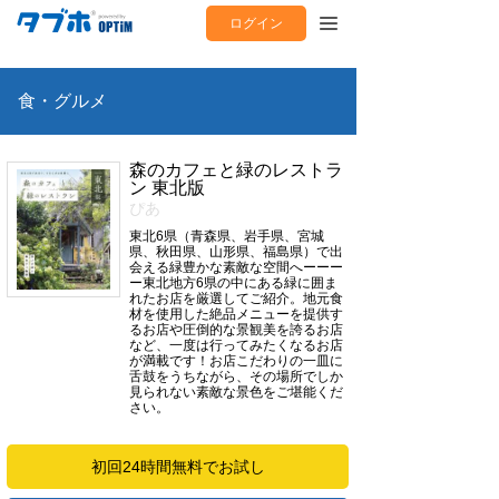
ログイン
食・グルメ
森のカフェと緑のレストラ
ン 東北版
ぴあ
東北6県（青森県、岩手県、宮城
県、秋田県、山形県、福島県）で出
会える緑豊かな素敵な空間へーーー
ー東北地方6県の中にある緑に囲ま
れたお店を厳選してご紹介。地元食
材を使用した絶品メニューを提供す
るお店や圧倒的な景観美を誇るお店
など、一度は行ってみたくなるお店
が満載です！お店こだわりの一皿に
舌鼓をうちながら、その場所でしか
見られない素敵な景色をご堪能くだ
さい。
初回24時間無料でお試し