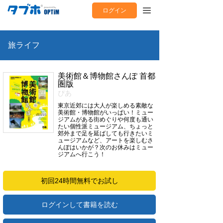
ログイン
旅ライフ
美術館＆博物館さんぽ 首都
圏版
ぴあ
東京近郊には大人が楽しめる素敵な
美術館・博物館がいっぱい！ミュー
ジアムがある街めぐりや何度も通い
たい個性派ミュージアム、ちょっと
郊外まで足を延ばしても行きたいミ
ュージアムなど、アートを楽しむさ
んぽはいかが？次のお休みはミュー
ジアムへ行こう！
初回24時間無料でお試し
ログインして書籍を読む