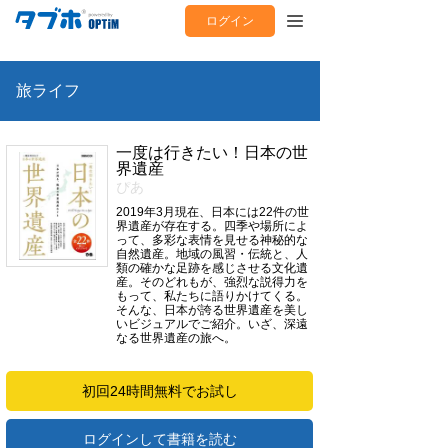
ログイン
旅ライフ
一度は行きたい！日本の世
界遺産
ぴあ
2019年3月現在、日本には22件の世
界遺産が存在する。四季や場所によ
って、多彩な表情を見せる神秘的な
自然遺産。地域の風習・伝統と、人
類の確かな足跡を感じさせる文化遺
産。そのどれもが、強烈な説得力を
もって、私たちに語りかけてくる。
そんな、日本が誇る世界遺産を美し
いビジュアルでご紹介。いざ、深遠
なる世界遺産の旅へ。
初回24時間無料でお試し
ログインして書籍を読む