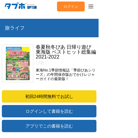
ログイン
旅ライフ
春夏秋冬ぴあ 日帰り遊び
東海版 ベストヒット総集編
2021-2022
ぴあ
東海No.1季節情報誌「季節ぴあシリ
ーズ」の年間保存版おでかけレジャ
ーガイドの最新版！
初回24時間無料でお試し
ログインして書籍を読む
アプリでこの書籍を読む