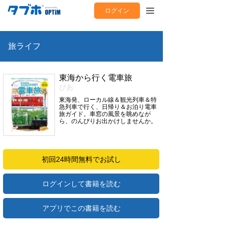
ログイン
旅ライフ
東海から行く電車旅
ぴあ
東海発、ローカル線＆観光列車＆特
急列車で行く、日帰り＆お泊り電車
旅ガイド。車窓の風景を眺めなが
ら、のんびりお出かけしませんか。
初回24時間無料でお試し
ログインして書籍を読む
アプリでこの書籍を読む