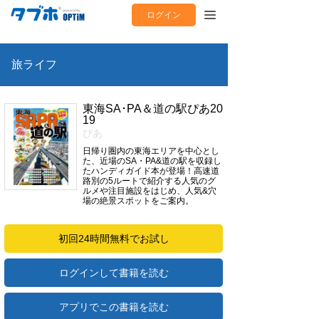
ログイン
旅ライフ
東海SA･PA＆道の駅ぴあ20
19
ぴあ
日帰り圏内の東海エリアを中心とし
た、近場のSA・PA&道の駅を収録し
たハンディガイド本が登場！高速道
路別の5ルートで紹介する人気のグ
ルメや注目施設をはじめ、人気&穴
場の絶景スポットをご案内。
初回24時間無料でお試し
ログインして書籍を読む
アプリでこの書籍を読む