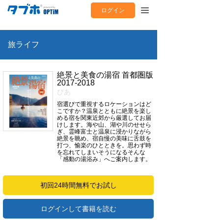
ログイン
旅ライフ
絶景と美食の湯宿 首都圏版
2017-2018
ぴあ
宿選びで重視するロケーションはど
こですか？温泉とともに絶景を楽し
める宿を関東近郊から厳選してお届
けします。海や山、湖や川のせせら
ぎ、霊峰富士と温泉に浸かりながら
絶景を眺め、宿自慢の美味に舌鼓を
打つ、愉楽のひとときを。思わず時
を忘れてしまいそうになるそんな
「感動の湯浴み」へご案内します。
初回24時間無料でお試し
ログインして書籍を読む