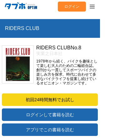
ログイン
RIDERS CLUB
RIDERS CLUBNo.8
実業之日本社
1978年から続く、バイクを趣味とし
て楽しむ大人のための二輪総合誌。
創刊から一貫してスポーツバイクの
楽しみ方を探求、時代に合わせて多
彩なバイクライフを提案し続けてい
るオピニオン・マガジンです。
初回24時間無料でお試し
ログインして書籍を読む
アプリでこの書籍を読む