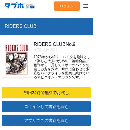
ログイン
RIDERS CLUB
RIDERS CLUBNo.9
実業之日本社
1978年から続く、バイクを趣味とし
て楽しむ大人のための二輪総合誌。
創刊から一貫してスポーツバイクの
楽しみ方を探求、時代に合わせて多
彩なバイクライフを提案し続けてい
るオピニオン・マガジンです。
初回24時間無料でお試し
ログインして書籍を読む
アプリでこの書籍を読む