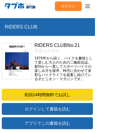
ログイン
RIDERS CLUB
RIDERS CLUBNo.21
実業之日本社
1978年から続く、バイクを趣味とし
て楽しむ大人のための二輪総合誌。
創刊から一貫してスポーツバイクの
楽しみ方を探求、時代に合わせて多
彩なバイクライフを提案し続けてい
るオピニオン・マガジンです。
初回24時間無料でお試し
ログインして書籍を読む
アプリでこの書籍を読む