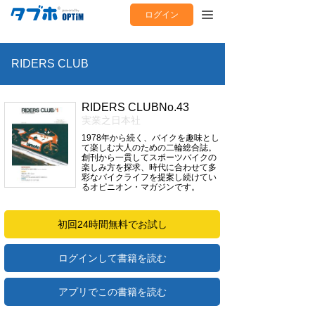
ログイン
RIDERS CLUB
RIDERS CLUBNo.43
実業之日本社
1978年から続く、バイクを趣味とし
て楽しむ大人のための二輪総合誌。
創刊から一貫してスポーツバイクの
楽しみ方を探求、時代に合わせて多
彩なバイクライフを提案し続けてい
るオピニオン・マガジンです。
初回24時間無料でお試し
ログインして書籍を読む
アプリでこの書籍を読む