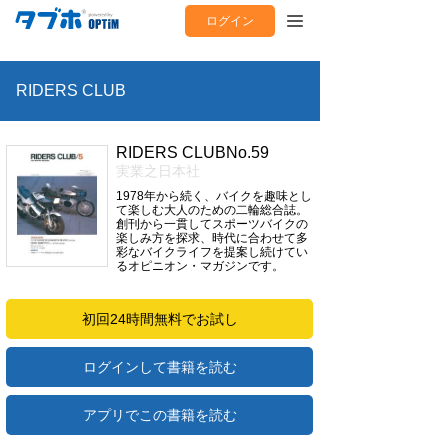
ログイン
RIDERS CLUB
RIDERS CLUBNo.59
実業之日本社
1978年から続く、バイクを趣味とし
て楽しむ大人のための二輪総合誌。
創刊から一貫してスポーツバイクの
楽しみ方を探求、時代に合わせて多
彩なバイクライフを提案し続けてい
るオピニオン・マガジンです。
初回24時間無料でお試し
ログインして書籍を読む
アプリでこの書籍を読む