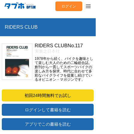
ログイン
RIDERS CLUB
RIDERS CLUBNo.117
実業之日本社
1978年から続く、バイクを趣味とし
て楽しむ大人のための二輪総合誌。
創刊から一貫してスポーツバイクの
楽しみ方を探求、時代に合わせて多
彩なバイクライフを提案し続けてい
るオピニオン・マガジンです。
初回24時間無料でお試し
ログインして書籍を読む
アプリでこの書籍を読む